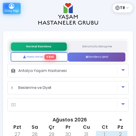
TR
Giriş Yap
/
Normal Randevu
Görüntülü Görüşme
YENİ
Hasta Portal
Randevu İptal
Ağustos 2026
»
Pzt
Sa
Çr
Pr
Cu
Ct
Pz
27
28
29
30
31
1
2