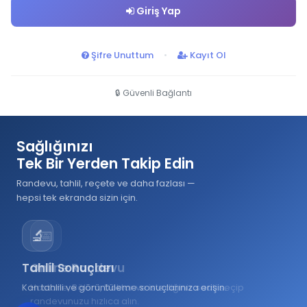
Giriş Yap
Şifre Unuttum
•
Kayıt Ol
🔒 Güvenli Bağlantı
Sağlığınızı
Tek Bir Yerden Takip Edin
Randevu, tahlil, reçete ve daha fazlası —
hepsi tek ekranda sizin için.
🔬
📅
Tahlil Sonuçları
Online Randevu
Kan tahlili ve görüntüleme sonuçlarınıza erişin.
Hastane, Bölüm, Doktor ve istediğiniz saati seçip
randevunuzu hızlıca alın.