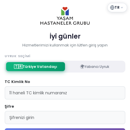
TR
İyi günler
Hizmetlerimizi kullanmak için lütfen giriş yapın
UYRUK SEÇIMI
🇹🇷
🌍
Türkiye Vatandaşı
Yabancı Uyruk
TC Kimlik No
Şifre