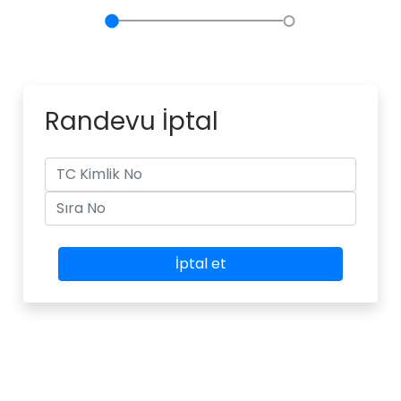
Randevu İptal
İptal et