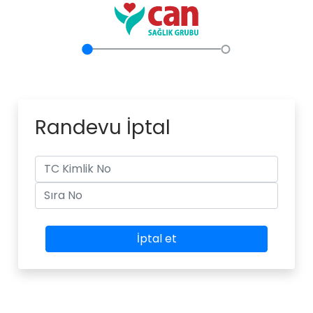
Randevu İptal
İptal et