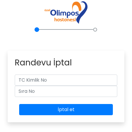
Randevu İptal
İptal et