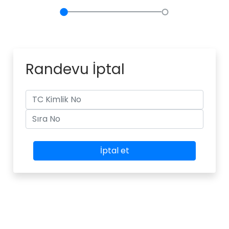
Randevu İptal
İptal et