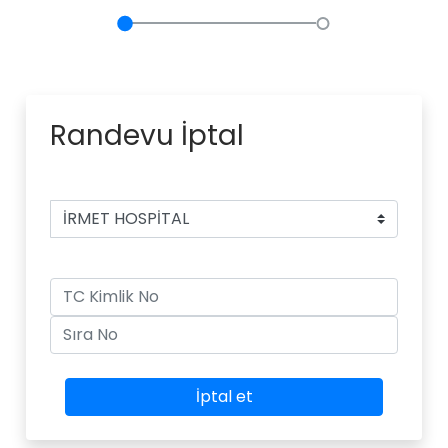
Randevu İptal
İptal et