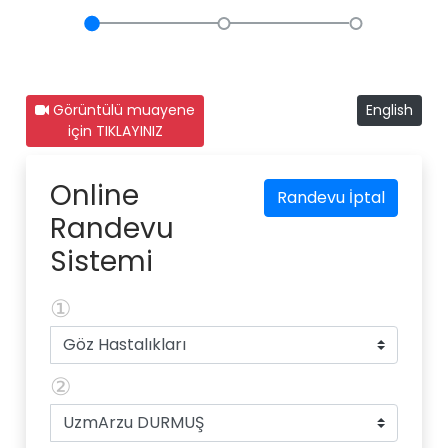
Görüntülü muayene
English
için TIKLAYINIZ
Online
Randevu İptal
Randevu
Sistemi
①
②