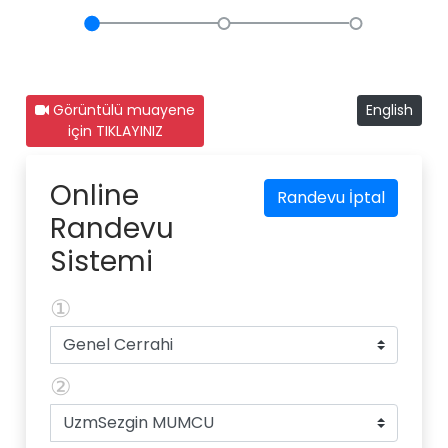
Görüntülü muayene
English
için TIKLAYINIZ
Online
Randevu İptal
Randevu
Sistemi
①
②